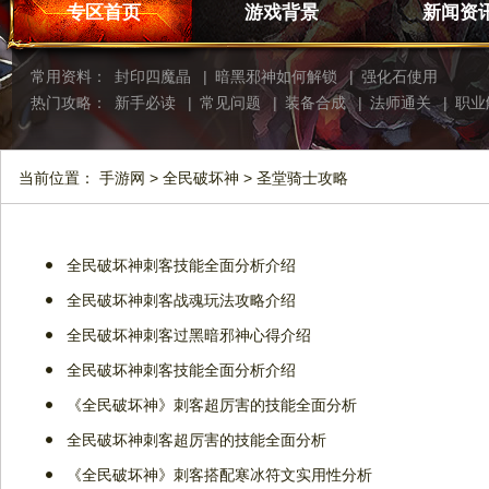
专区首页
游戏背景
新闻资
常用资料：
封印四魔晶
|
暗黑邪神如何解锁
|
强化石使用
热门攻略：
新手必读
|
常见问题
|
装备合成
|
法师通关
|
职业
当前位置：
手游网
>
全民破坏神
> 圣堂骑士攻略
全民破坏神刺客技能全面分析介绍
全民破坏神刺客战魂玩法攻略介绍
全民破坏神刺客过黑暗邪神心得介绍
全民破坏神刺客技能全面分析介绍
《全民破坏神》刺客超厉害的技能全面分析
全民破坏神刺客超厉害的技能全面分析
《全民破坏神》刺客搭配寒冰符文实用性分析