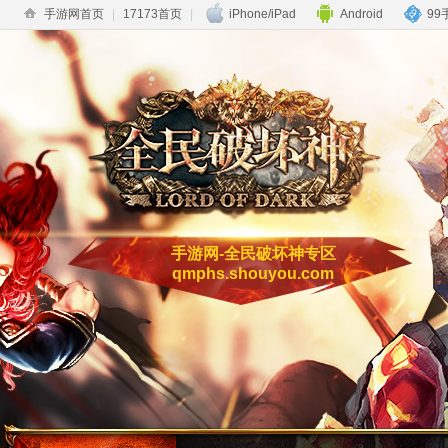
手游网首页
|
17173首页
|
iPhone/iPad
Android
99
手游网-全民破坏神专区
qmphs.shouyou.com