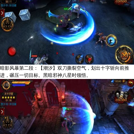
暗影风暴第二段：【潮汐】双刀撕裂空气，划出十字斩向前推
进，碾压一切目标。黑暗邪神八星时领悟。