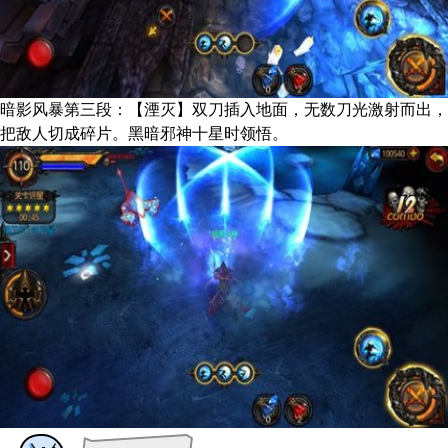
暗影风暴第三段：【湮灭】双刀插入地面，无数刀光激射而出，
把敌人切成碎片。黑暗邪神十星时领悟。