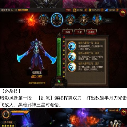
【必杀技】
暗影风暴第一段：【乱流】连续挥舞双刀，打出数道半月刀光击
飞敌人。黑暗邪神三星时领悟。