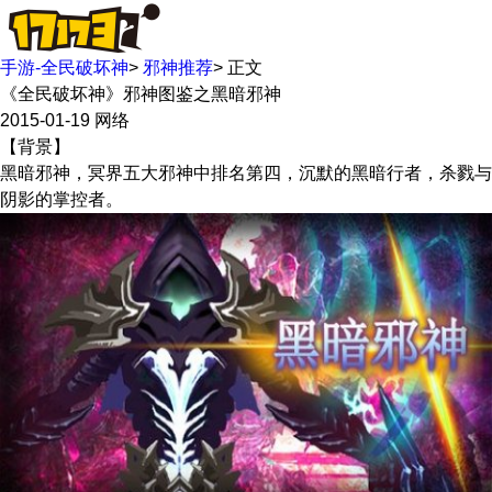
手游-全民破坏神
>
邪神推荐
>
正文
《全民破坏神》邪神图鉴之黑暗邪神
2015-01-19
网络
【背景】
黑暗邪神，冥界五大邪神中排名第四，沉默的黑暗行者，杀戮与
阴影的掌控者。