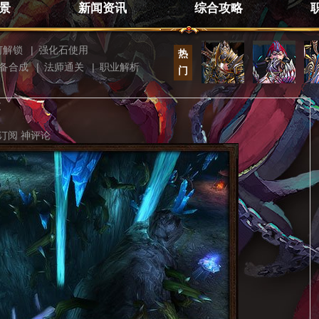
景
新闻资讯
综合攻略
何解锁
|
强化石使用
热
备合成
|
法师通关
|
职业解析
门
文
订阅
神评论