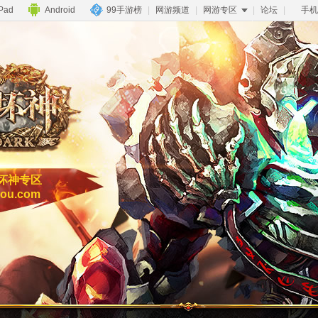
iPad
Android
99手游榜
|
网游频道
|
网游专区
|
论坛
|
手机
坏神专区
ou.com