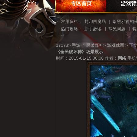
专区首页
游戏背
常用资料：
封印四魔晶
|
暗黑邪神如
热门攻略：
新手必读
|
常见问题
|
装
17173
>
手游-全民破坏神
>
游戏截图
>
正
《全民破坏神》场景展示
时间：2015-01-19 00:00
作者：
网络
手机