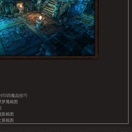
封印四魔晶技巧
狱梦魇截图
图
魔眼截图
之翼截图