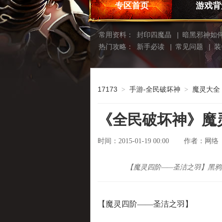
专区首页
游戏背
常用资料：
封印四魔晶
|
暗黑邪神如
热门攻略：
新手必读
|
常见问题
|
装
17173
手游-全民破坏神
魔灵大全
>
>
《全民破坏神》魔
时间：2015-01-19 00:00
网络
作者：
【魔灵四阶——圣洁之羽】黑
【魔灵四阶——圣洁之羽】