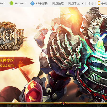
iPad
Android
99手游榜
|
网游频道
|
网游专区
|
论坛
|
手机
坏神专区
ou.com