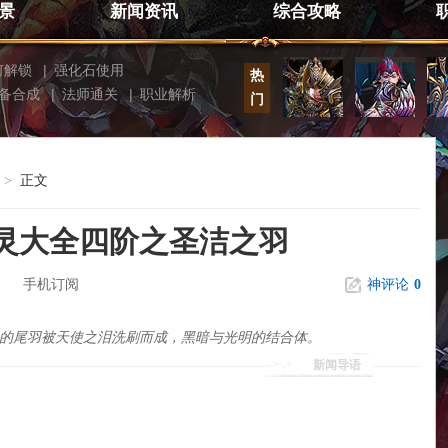
景
新闻资讯
综合攻略
何解锁
|
强化石使用
热
备合成
|
法师通关
|
职业解析
门
正文
>
灵大全四阶之圣洁之羽
手机订阅
神评论
0
鸦的尾羽被天使之泪洗刷而成，黑暗与光明的结合体。
新闻导语