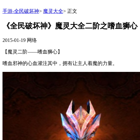
手游-全民破坏神
>
魔灵大全
>
正文
《全民破坏神》魔灵大全二阶之嗜血狮心
2015-01-19
网络
【魔灵二阶——嗜血狮心】
嗜血邪神的心血灌注其中，拥有让主人着魔的力量。